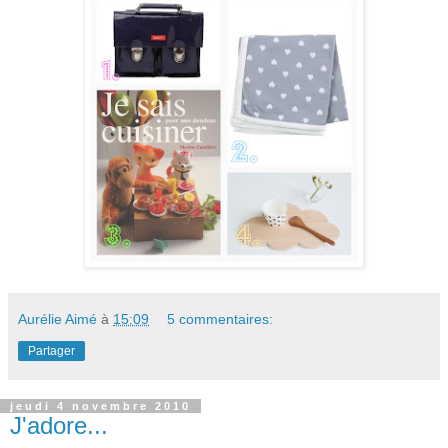
Aurélie Aimé
à
15:09
5 commentaires:
Partager
jeudi 4 novembre 2010
J'adore...